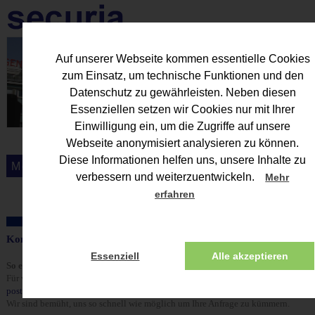
Auf unserer Webseite kommen essentielle Cookies
zum Einsatz, um technische Funktionen und den
Datenschutz zu gewährleisten. Neben diesen
Essenziellen setzen wir Cookies nur mit Ihrer
Einwilligung ein, um die Zugriffe auf unsere
Webseite anonymisiert analysieren zu können.
Diese Informationen helfen uns, unsere Inhalte zu
verbessern und weiterzuentwickeln.
Mehr
erfahren
Kontakt - Ihr Weg zu uns
Essenziell
Alle akzeptieren
So erreichen Sie uns persönlich:
Für weitere Informationen oder Anfragen senden Sie uns bitte eine E-Mail an
post@securia.de
.
Wir sind bemüht, uns so schnell wie möglich um Ihre Anfrage zu kümmern.